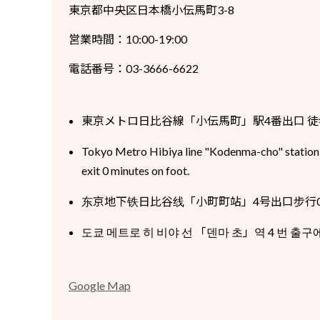
東京都中央区日本橋小伝馬町3-8
営業時間：10:00-19:00
電話番号：03-3666-6622
東京メトロ日比谷線「小伝馬町」駅4番出口 徒
Tokyo Metro Hibiya line "Kodenma-cho" station
exit 0 minutes on foot.
东京地下铁日比谷线「小町町站」4号出口步行
도쿄 메트로 히 비야 선 「덴마 초」역 4 번 출구에
Google Map